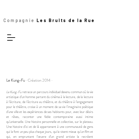
Compagnie
Les Bruits de la Rue
Le Kung-Fu
· Création 2014 ·
Le Kung-Fu
retrace un parcours individuel devenu commun où la vie
artistique d’un homme partant du cinéma à la lecture, de la lecture
à l’écriture, de l’écriture au théâtre, et du théâtre à l’engagement
pour le théâtre, croise à un moment de sa vie l’imaginaire poétique
d’une ville et les expériences de ses habitants pour, avec leur désirs
et rêves, raconter une fable contemporaine aussi intime
qu’universelle. Une histoire personnelle et collective, sur le plateau.
Une histoire d’ici et de là appartenant à une communauté de gens
qui la font un peu plus chaque jours, qui la vivent mieux qu’un film et
qui, en empruntant l’œuvre d’un grand artiste la recréent