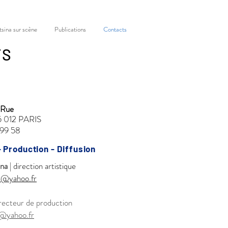
tsina sur scène
Publications
Contacts
TS
a Rue
75 012 PARIS
 99 58
 Production - Diffusion
na
| direction artistique
a@yahoo.fr
recteur de production
c@yahoo.fr