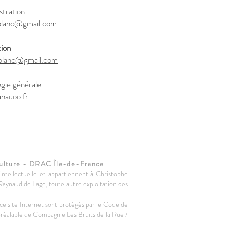
stration
blanc@gmail.com
tion
nblanc@gmail.com
gie générale
nadoo.fr
 culture - DRAC Île-de-France
intellectuelle et appartiennent à Christophe
 Raynaud de Lage, toute autre exploitation des
 ce site Internet sont protégés par le Code de
préalable de Compagnie Les Bruits de la Rue /