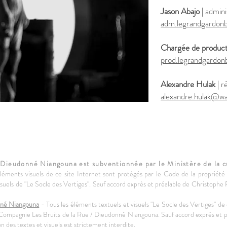
Jason Abajo
|
admini
adm.legrandgardon
Chargée de produc
prod.legrandgardo
Alexandre Hulak
|
ré
alexandre.hulak@wa
 Dieudonné Niangouna est subventionnée par le Ministère de la
léments visuels de ce site Internet sont protégés par le Code de la propriété 
isuels de "Le Socle des Vertiges". Sauf accord exprès et préalable de Christophe
nné Niangouna
- Tous les éléments textuels et visuels "Le Socle des Vertiges" de
 à Compagnie Les Bruits de la Rue / Dieudonné Niangouna. Sauf accord exprès et 
 des textes et visuels est strictement interdite.