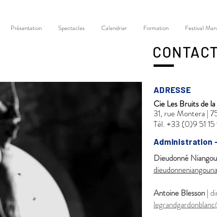
Présentation
Spectacles
Calendrier
Formation
Festival Man
CONTAC
ADRESSE
Cie Les Bruits de l
31, rue Montera | 
Tél. +33 (0)9 51 15
Administration -
Dieudonné Niangou
dieudonneniangoun
Antoine Blesson
|
di
legrandgardonblan