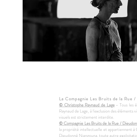
La Compagnie Les Bruits de la Rue /
© Christophe Raynaud de Lage
- Tous les é
Raynaud de Lage, à l'exclusion des éléments v
visuels est strictement interdite.
© Compagnie Les Bruits de la Rue / Dieudo
la propriété intellectuelle et appartiennent
Dieudonné Niangouna, toute autre exploitation