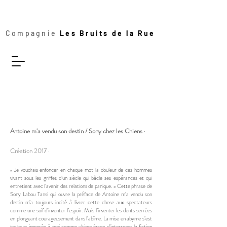
Compagnie
Les Bruits de la Rue
Antoine m'a vendu son destin / Sony chez les Chiens
·
Création 2017 ·
« Je voudrais enfoncer en chaque mot la douleur de ces hommes
vivant sous les griffes d’un siècle qui bâcle ses espérances et qui
entretient avec l’avenir des relations de panique. » Cette phrase de
Sony Labou Tansi qui ouvre la préface de Antoine m’a vendu son
destin m’a toujours incité à livrer cette chose aux spectateurs
comme une soif d’inventer l’espoir. Mais l’inventer les dents serrées
en plongeant courageusement dans l’abîme. La mise en abyme s’est
toujours imposée à moi comme ultime façon d’interroger la fiction