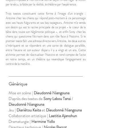
par le vécu, la fable par la réalité, le théâtre par l’expérience.
Trois textes constituent cette forme à l’image d’un triangle :
Antoine chez les chiens qui répond post-mortem à ce personnage
avec ses hauts fulgurants et ses bas tapageurs, Antoine m’a vendu
son destin qui est la racine principale de ce projet - le coeur de la
bête dans toute son hégémonie politique -, et enfin Sony chez les
chiens qui questionne l’écrivain dans son rôle face à l’histoire. Si le
premier texte fait une adresse directe vers Antoine, les deux autres
s’imbriquent et se répondent en une sorte de dialogue parallèle,
entre l’œuvre et son auteur disparu il y a vingt et un ans. Cette
alchimie permet de réactualiser l’histoire et rend compte de l’acte
en notre temps, en un théâtre qui revendique l’engagement au
centre de la matière.
Générique
Mise en scène |
Dieudonné Niangouna
D'après des textes de
Sony Labou Tansi
/
Dieudonné Niangouna
Jeu |
Diariétou Keita
et
Dieudonné Niangouna
Collaboration artistique |
Laetitia Ajanohun
Dramaturgie |
Hermine Yollo
Directeur technique |
Nicolas Barrot